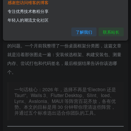
感谢您访问维客的博客
工具（OBS、Reaper、DaVinci Resolve、Cap）——它们都
专注优秀技术教程分享
把桌面端当作主要阵地。Web 应用只是 fallback，移动应用
年轻人的潮流文化社区
只是通知渠道，真正的工作发生在桌面端。
了解我们
联系站长
因此，“我们该用什么构建跨平台桌面应用”再次成为最热门
的问题。一个月前我整理了一份桌面框架分类图，这篇文章
就是沿着那张图走一遍：安装候选框架、构建安装包、测量
内存、尝试打包和代码签名，最后根据结果告诉你该选哪
个。
一句话核心：2026 年，选择不再是“Electron 还是
Tauri”。Wails 3、Flutter Desktop、Slint、Iced、
Lynx、Avalonia、MAUI 等阵营百花齐放，各有优
势。本文的目标是用 30 分钟帮你理清这些阵营，
并通过五个标准选出适合你团队的工具。