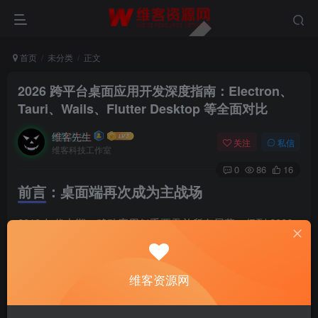
首页
未分类
正文
2026 跨平台桌面应用开发深度指南：Electron、
Tauri、Wails、Flutter Desktop 等全面对比
维客先生
关注
私信
维客科技工作室
0
86
16
前言：桌面端再次成为主战场
2010 年代中期，移动应用似乎要吞并所有屏幕。但到 2026
年，现实却反了过来。开发者工具（VS Code、Cursor、
JetBrains）、设计工具（Figma Desktop、Affinity）、协作
维客资源网
工具（Slack、Discord、Notion、Linear、KakaoTalk
Desktop）、安全工具（1Password、Bitwarden）以及媒体