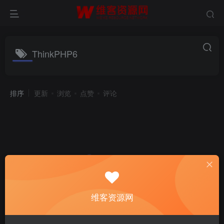
ThinkPHP6
排序
更新
浏览
点赞
评论
维客资源网