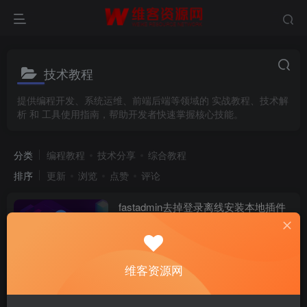
技术教程
提供编程开发、系统运维、前端后端等领域的 实战教程、技术解
析 和 工具使用指南，帮助开发者快速掌握核心技能。
分类
编程教程
技术分享
综合教程
排序
更新
浏览
点赞
评论
fastadmin去掉登录离线安装本地插件
付费资源
100
# fastadmin
8个月前
445
维客资源网
JDK17安装教程及环境配置