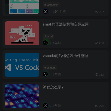
# fastadmin
12个月前
297
smali的语法结构和实际应用
# smali
1年前
288
vscode前后端必装插件整理
# vscode
1年前
312
编程怎么学?
1年前
276