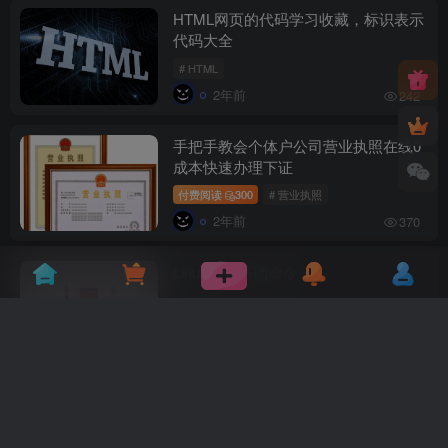
HTML网页的代码学习收藏，标识表示
代码大全
# HTML
2年前
242
手把手教会个体户公司营业执照在线0
成本快速办理下证
付费阅读
300
# 营业执照
2年前
370
Linux必会基础命令
# Linux
# 命令
2年前
232
Photoshop快捷键大全
# Photoshop
# 快捷键