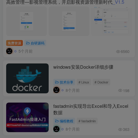
高效管理—影视管理系统，开启影视资源管理新时代
_V1.5
免费资源
自研源码
5个月前
6560
windows安装Docker详细步骤
技术分享
# Linux
# Docker
8个月前
198
fastadmin实现导出Excel和导入Excel
数据
编程教程
# fastadmin
8个月前
363