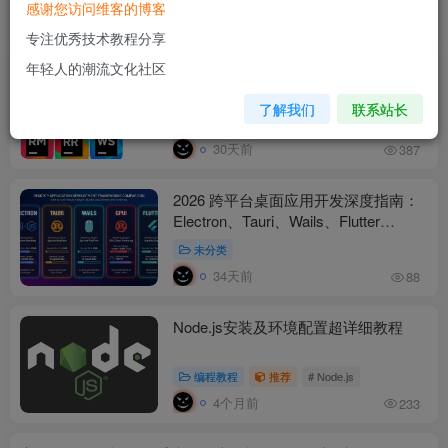
感谢您访问维客的博客
排序
最新
热门
点赞
评论
收藏
销量
专注优秀技术教程分享
年轻人的潮流文化社区
JetBrains全家桶激活教程 2020-2025
了解我们
联系站长
免费资源
综合教程
# JetBrains
# 激活教程
30天前
387
2026 跨平台桌面应用开发深度指南：
Electron、Tauri、Wails、Flutter
Desktop 等全面对比
未分类
34天前
88
Node.js安装及环境配置超详细教程
编程教程
推荐
# Node.js
4个月前
233