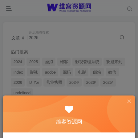
开启精彩搜索
文章
热门搜索
2024
2025
虚拟
维客
影视管理系统
欢迎来到
index
影视
adobe
源码
电影
邮箱
微信
2026
BliYor
营业执照
2024/
2026/
2025/
undefined
搜索
2025
，共找到
14
个文章
维客资源网
文章
用户
版块
帖子
商品